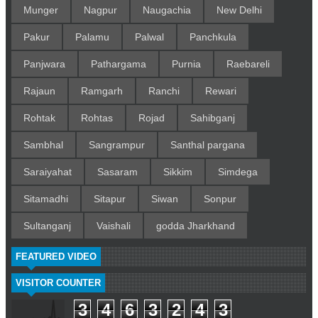
Munger
Nagpur
Naugachia
New Delhi
Pakur
Palamu
Palwal
Panchkula
Panjwara
Pathargama
Purnia
Raebareli
Rajaun
Ramgarh
Ranchi
Rewari
Rohtak
Rohtas
Rojad
Sahibganj
Sambhal
Sangrampur
Santhal pargana
Saraiyahat
Sasaram
Sikkim
Simdega
Sitamadhi
Sitapur
Siwan
Sonpur
Sultanganj
Vaishali
godda Jharkhand
FEATURED VIDEO
VISITOR COUNTER
3
4
6
3
2
4
3