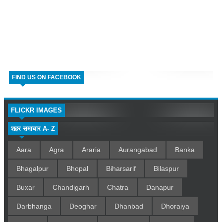
FIND US ON FACEBOOK
FLICKR IMAGES
शहर समाचार A- Z
Aara
Agra
Araria
Aurangabad
Banka
Bhagalpur
Bhopal
Biharsarif
Bilaspur
Buxar
Chandigarh
Chatra
Danapur
Darbhanga
Deoghar
Dhanbad
Dhoraiya