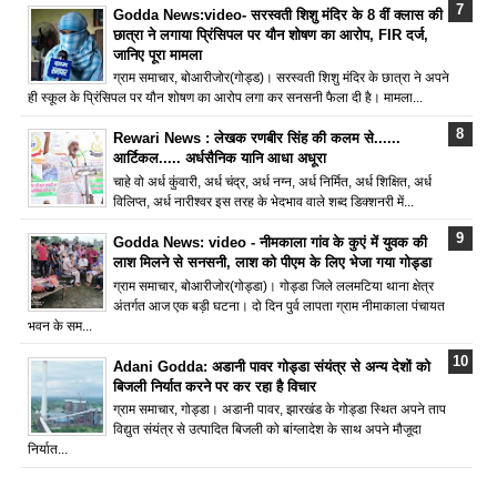
Godda News:video- सरस्वती शिशु मंदिर के 8 वीं क्लास की
छात्रा ने लगाया प्रिंसिपल पर यौन शोषण का आरोप, FIR दर्ज,
जानिए पूरा मामला
ग्राम समाचार, बोआरीजोर(गोड्ड)। सरस्वती शिशु मंदिर के छात्रा ने अपने
ही स्कूल के प्रिंसिपल पर यौन शोषण का आरोप लगा कर सनसनी फैला दी है। मामला...
Rewari News : लेखक रणबीर सिंह की कलम से......
आर्टिकल..... अर्धसैनिक यानि आधा अधूरा
चाहे वो अर्ध कुंवारी, अर्ध चंद्र, अर्ध नग्न, अर्ध निर्मित, अर्ध शिक्षित, अर्ध
विलिप्त, अर्ध नारीश्वर इस तरह के भेदभाव वाले शब्द डिक्शनरी में...
Godda News: video - नीमकाला गांव के कुएं में युवक की
लाश मिलने से सनसनी, लाश को पीएम के लिए भेजा गया गोड्डा
ग्राम समाचार, बोआरीजोर(गोड्डा)। गोड्डा जिले ललमटिया थाना क्षेत्र
अंतर्गत आज एक बड़ी घटना। दो दिन पुर्व लापता ग्राम नीमाकाला पंचायत
भवन के सम...
Adani Godda: अडानी पावर गोड्डा संयंत्र से अन्य देशों को
बिजली निर्यात करने पर कर रहा है विचार
ग्राम समाचार, गोड्डा। अडानी पावर, झारखंड के गोड्डा स्थित अपने ताप
विद्युत संयंत्र से उत्पादित बिजली को बांग्लादेश के साथ अपने मौजूदा
निर्यात...