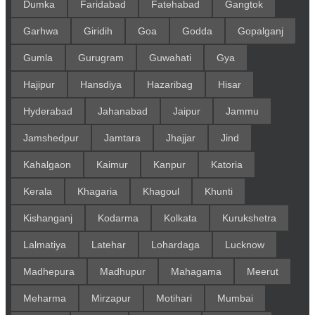
Dumka
Faridabad
Fatehabad
Gangtok
Garhwa
Giridih
Goa
Godda
Gopalganj
Gumla
Gurugram
Guwahati
Gya
Hajipur
Hansdiya
Hazaribag
Hisar
Hyderabad
Jahanabad
Jaipur
Jammu
Jamshedpur
Jamtara
Jhajjar
Jind
Kahalgaon
Kaimur
Kanpur
Katoria
Kerala
Khagaria
Khagoul
Khunti
Kishanganj
Kodarma
Kolkata
Kurukshetra
Lalmatiya
Latehar
Lohardaga
Lucknow
Madhepura
Madhupur
Mahagama
Meerut
Meharma
Mirzapur
Motihari
Mumbai