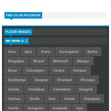
FIND US ON FACEBOOK
FLICKR IMAGES
शहर समाचार A- Z
Aara
Agra
Araria
Aurangabad
Banka
Bhagalpur
Bhopal
Biharsarif
Bilaspur
Buxar
Chandigarh
Chatra
Danapur
Darbhanga
Deoghar
Dhanbad
Dhoraiya
Dumka
Faridabad
Fatehabad
Gangtok
Garhwa
Giridih
Goa
Godda
Gopalganj
Gumla
Gurugram
Guwahati
Gya