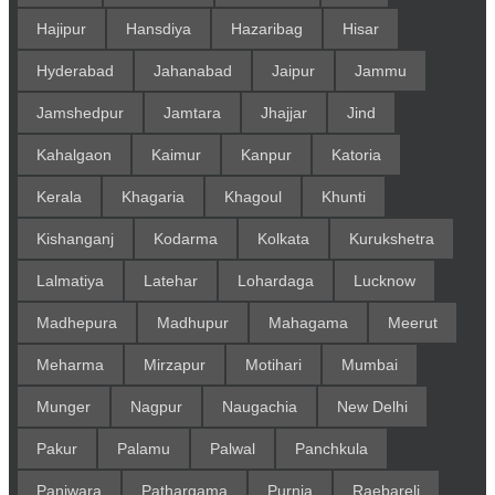
Hajipur
Hansdiya
Hazaribag
Hisar
Hyderabad
Jahanabad
Jaipur
Jammu
Jamshedpur
Jamtara
Jhajjar
Jind
Kahalgaon
Kaimur
Kanpur
Katoria
Kerala
Khagaria
Khagoul
Khunti
Kishanganj
Kodarma
Kolkata
Kurukshetra
Lalmatiya
Latehar
Lohardaga
Lucknow
Madhepura
Madhupur
Mahagama
Meerut
Meharma
Mirzapur
Motihari
Mumbai
Munger
Nagpur
Naugachia
New Delhi
Pakur
Palamu
Palwal
Panchkula
Panjwara
Pathargama
Purnia
Raebareli