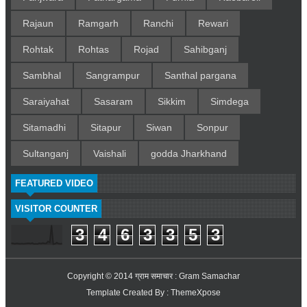
Rajaun
Ramgarh
Ranchi
Rewari
Rohtak
Rohtas
Rojad
Sahibganj
Sambhal
Sangrampur
Santhal pargana
Saraiyahat
Sasaram
Sikkim
Simdega
Sitamadhi
Sitapur
Siwan
Sonpur
Sultanganj
Vaishali
godda Jharkhand
FEATURED VIDEO
VISITOR COUNTER
3
4
6
3
3
5
3
Copyright © 2014
ग्राम समाचार : Gram Samachar
Template Created By :
ThemeXpose