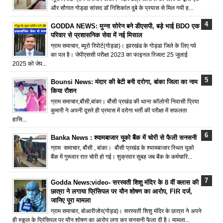
और सौगात गोड्डा सांसद डॉ निशिकांत दुबे के प्रयास से मिल गयी ह...
GODDA NEWS: मुन्ना सोरेन बने डीएसपी, बड़े भाई BDO एक
परिवार से प्रशासनिक सेवा में नई मिसाल
ग्राम समाचार, ब्यूरो रिपोर्ट(गोड्डा)। झारखंड के गोड्डा जिले के लिए गर्व
का पल है। जेपीएससी परीक्षा 2023 का फाइनल रिजल्ट 25 जुलाई
2025 को जेप...
Bounsi News: मंदार की बेटी बनी दरोगा, बांका जिला का नाम
किया रौशन
ग्राम समाचार,बौंसी,बांका। बौंसी प्रखंड की थाना कॉलोनी निवासी प्रिया
कुमारी ने अपनी दूसरे ही प्रयास में दरोगा भर्ती की परीक्षा में सफलता
हासि...
Banka News : श्यामबाजार यूको बैंक में चोरी से फैली सनसनी
ग्राम समाचार, बौंसी , बांका। बौंसी प्रखंड के श्यामबाजार स्थित यूको
बैंक में गुरूवार रात चोरी हो गई। शुक्रवार सुबह जब बैंक के कर्मचारि...
Godda News:video- सरस्वती शिशु मंदिर के 8 वीं क्लास की
छात्रा ने लगाया प्रिंसिपल पर यौन शोषण का आरोप, FIR दर्ज,
जानिए पूरा मामला
ग्राम समाचार, बोआरीजोर(गोड्ड)। सरस्वती शिशु मंदिर के छात्रा ने अपने
ही स्कूल के प्रिंसिपल पर यौन शोषण का आरोप लगा कर सनसनी फैला दी है। मामला...