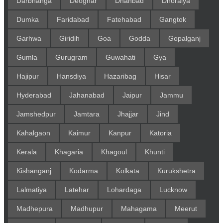
Darbhanga
Deoghar
Dhanbad
Dhoraiya
Dumka
Faridabad
Fatehabad
Gangtok
Garhwa
Giridih
Goa
Godda
Gopalganj
Gumla
Gurugram
Guwahati
Gya
Hajipur
Hansdiya
Hazaribag
Hisar
Hyderabad
Jahanabad
Jaipur
Jammu
Jamshedpur
Jamtara
Jhajjar
Jind
Kahalgaon
Kaimur
Kanpur
Katoria
Kerala
Khagaria
Khagoul
Khunti
Kishanganj
Kodarma
Kolkata
Kurukshetra
Lalmatiya
Latehar
Lohardaga
Lucknow
Madhepura
Madhupur
Mahagama
Meerut