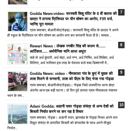
Godda News:video- सरस्वती शिशु मंदिर के 8 वीं क्लास की
छात्रा ने लगाया प्रिंसिपल पर यौन शोषण का आरोप, FIR दर्ज,
जानिए पूरा मामला
ग्राम समाचार, बोआरीजोर(गोड्ड)। सरस्वती शिशु मंदिर के छात्रा ने अपने
ही स्कूल के प्रिंसिपल पर यौन शोषण का आरोप लगा कर सनसनी फैला दी है। मामला...
Rewari News : लेखक रणबीर सिंह की कलम से......
आर्टिकल..... अर्धसैनिक यानि आधा अधूरा
चाहे वो अर्ध कुंवारी, अर्ध चंद्र, अर्ध नग्न, अर्ध निर्मित, अर्ध शिक्षित, अर्ध
विलिप्त, अर्ध नारीश्वर इस तरह के भेदभाव वाले शब्द डिक्शनरी में...
Godda News: video - नीमकाला गांव के कुएं में युवक की
लाश मिलने से सनसनी, लाश को पीएम के लिए भेजा गया गोड्डा
ग्राम समाचार, बोआरीजोर(गोड्डा)। गोड्डा जिले ललमटिया थाना क्षेत्र
अंतर्गत आज एक बड़ी घटना। दो दिन पुर्व लापता ग्राम नीमाकाला पंचायत
भवन के सम...
Adani Godda: अडानी पावर गोड्डा संयंत्र से अन्य देशों को
बिजली निर्यात करने पर कर रहा है विचार
ग्राम समाचार, गोड्डा। अडानी पावर, झारखंड के गोड्डा स्थित अपने ताप
विद्युत संयंत्र से उत्पादित बिजली को बांग्लादेश के साथ अपने मौजूदा
निर्यात...