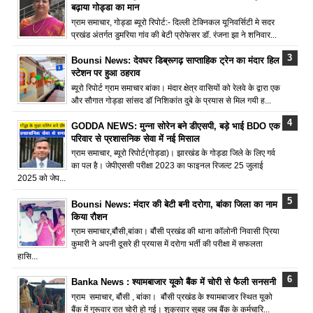
बढ़ाया गोड्डा का मान
ग्राम समाचार, गोड्डा ब्यूरो रिपोर्ट:- दिल्ली टेक्निकल यूनिवर्सिटी मे सदर
प्रखंड अंतर्गत डुमरिया गांव की बेटी प्रोफेसर डॉ. रंजना झा ने शनिवार...
Bounsi News: देवघर डिब्रूगढ़ साप्ताहिक ट्रेन का मंदार हिल
स्टेशन पर हुआ ठहराव
ब्यूरो रिपोर्ट ग्राम समाचार बांका। मंदार क्षेत्र वासियों को रेलवे के द्वारा एक
और सौगात गोड्डा सांसद डॉ निशिकांत दुबे के प्रयास से मिल गयी ह...
GODDA NEWS: मुन्ना सोरेन बने डीएसपी, बड़े भाई BDO एक
परिवार से प्रशासनिक सेवा में नई मिसाल
ग्राम समाचार, ब्यूरो रिपोर्ट(गोड्डा)। झारखंड के गोड्डा जिले के लिए गर्व
का पल है। जेपीएससी परीक्षा 2023 का फाइनल रिजल्ट 25 जुलाई
2025 को जेप...
Bounsi News: मंदार की बेटी बनी दरोगा, बांका जिला का नाम
किया रौशन
ग्राम समाचार,बौंसी,बांका। बौंसी प्रखंड की थाना कॉलोनी निवासी प्रिया
कुमारी ने अपनी दूसरे ही प्रयास में दरोगा भर्ती की परीक्षा में सफलता
हासि...
Banka News : श्यामबाजार यूको बैंक में चोरी से फैली सनसनी
ग्राम समाचार, बौंसी , बांका। बौंसी प्रखंड के श्यामबाजार स्थित यूको
बैंक में गुरूवार रात चोरी हो गई। शुक्रवार सुबह जब बैंक के कर्मचारि...