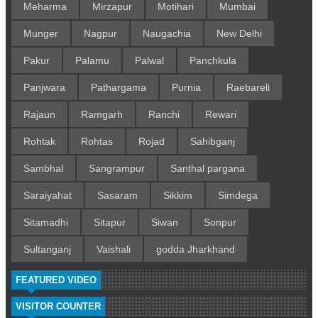
Meharma
Mirzapur
Motihari
Mumbai
Munger
Nagpur
Naugachia
New Delhi
Pakur
Palamu
Palwal
Panchkula
Panjwara
Pathargama
Purnia
Raebareli
Rajaun
Ramgarh
Ranchi
Rewari
Rohtak
Rohtas
Rojad
Sahibganj
Sambhal
Sangrampur
Santhal pargana
Saraiyahat
Sasaram
Sikkim
Simdega
Sitamadhi
Sitapur
Siwan
Sonpur
Sultanganj
Vaishali
godda Jharkhand
FEATURED VIDEO
VISITOR COUNTER