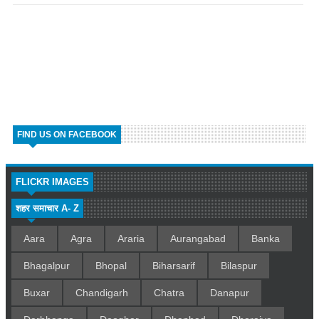
FIND US ON FACEBOOK
FLICKR IMAGES
शहर समाचार A- Z
Aara
Agra
Araria
Aurangabad
Banka
Bhagalpur
Bhopal
Biharsarif
Bilaspur
Buxar
Chandigarh
Chatra
Danapur