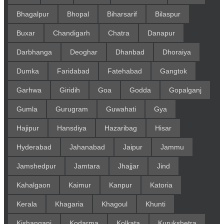
Bhagalpur
Bhopal
Biharsarif
Bilaspur
Buxar
Chandigarh
Chatra
Danapur
Darbhanga
Deoghar
Dhanbad
Dhoraiya
Dumka
Faridabad
Fatehabad
Gangtok
Garhwa
Giridih
Goa
Godda
Gopalganj
Gumla
Gurugram
Guwahati
Gya
Hajipur
Hansdiya
Hazaribag
Hisar
Hyderabad
Jahanabad
Jaipur
Jammu
Jamshedpur
Jamtara
Jhajjar
Jind
Kahalgaon
Kaimur
Kanpur
Katoria
Kerala
Khagaria
Khagoul
Khunti
Kishanganj
Kodarma
Kolkata
Kurukshetra