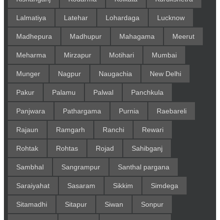
Lalmatiya
Latehar
Lohardaga
Lucknow
Madhepura
Madhupur
Mahagama
Meerut
Meharma
Mirzapur
Motihari
Mumbai
Munger
Nagpur
Naugachia
New Delhi
Pakur
Palamu
Palwal
Panchkula
Panjwara
Pathargama
Purnia
Raebareli
Rajaun
Ramgarh
Ranchi
Rewari
Rohtak
Rohtas
Rojad
Sahibganj
Sambhal
Sangrampur
Santhal pargana
Saraiyahat
Sasaram
Sikkim
Simdega
Sitamadhi
Sitapur
Siwan
Sonpur