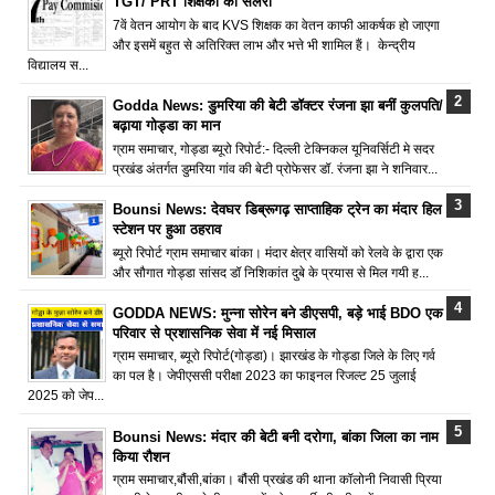
TGT/ PRT शिक्षकों की सैलरी
7वें वेतन आयोग के बाद KVS शिक्षक का वेतन काफी आकर्षक हो जाएगा
और इसमें बहुत से अतिरिक्त लाभ और भत्ते भी शामिल हैं। केन्द्रीय
विद्यालय स...
Godda News: डुमरिया की बेटी डॉक्टर रंजना झा बनीं कुलपति/
बढ़ाया गोड्डा का मान
ग्राम समाचार, गोड्डा ब्यूरो रिपोर्ट:- दिल्ली टेक्निकल यूनिवर्सिटी मे सदर
प्रखंड अंतर्गत डुमरिया गांव की बेटी प्रोफेसर डॉ. रंजना झा ने शनिवार...
Bounsi News: देवघर डिब्रूगढ़ साप्ताहिक ट्रेन का मंदार हिल
स्टेशन पर हुआ ठहराव
ब्यूरो रिपोर्ट ग्राम समाचार बांका। मंदार क्षेत्र वासियों को रेलवे के द्वारा एक
और सौगात गोड्डा सांसद डॉ निशिकांत दुबे के प्रयास से मिल गयी ह...
GODDA NEWS: मुन्ना सोरेन बने डीएसपी, बड़े भाई BDO एक
परिवार से प्रशासनिक सेवा में नई मिसाल
ग्राम समाचार, ब्यूरो रिपोर्ट(गोड्डा)। झारखंड के गोड्डा जिले के लिए गर्व
का पल है। जेपीएससी परीक्षा 2023 का फाइनल रिजल्ट 25 जुलाई
2025 को जेप...
Bounsi News: मंदार की बेटी बनी दरोगा, बांका जिला का नाम
किया रौशन
ग्राम समाचार,बौंसी,बांका। बौंसी प्रखंड की थाना कॉलोनी निवासी प्रिया