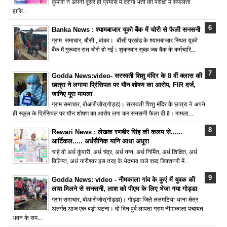
कुमारी ने अपनी दूसरे ही प्रयास में दरोगा भर्ती की परीक्षा में सफलता
हासि...
Banka News : श्यामबाजार यूको बैंक में चोरी से फैली सनसनी
ग्राम समाचार, बौंसी , बांका। बौंसी प्रखंड के श्यामबाजार स्थित यूको
बैंक में गुरूवार रात चोरी हो गई। शुक्रवार सुबह जब बैंक के कर्मचारि...
Godda News:video- सरस्वती शिशु मंदिर के 8 वीं क्लास की
छात्रा ने लगाया प्रिंसिपल पर यौन शोषण का आरोप, FIR दर्ज,
जानिए पूरा मामला
ग्राम समाचार, बोआरीजोर(गोड्ड)। सरस्वती शिशु मंदिर के छात्रा ने अपने
ही स्कूल के प्रिंसिपल पर यौन शोषण का आरोप लगा कर सनसनी फैला दी है। मामला...
Rewari News : लेखक रणबीर सिंह की कलम से......
आर्टिकल..... अर्धसैनिक यानि आधा अधूरा
चाहे वो अर्ध कुंवारी, अर्ध चंद्र, अर्ध नग्न, अर्ध निर्मित, अर्ध शिक्षित, अर्ध
विलिप्त, अर्ध नारीश्वर इस तरह के भेदभाव वाले शब्द डिक्शनरी में...
Godda News: video - नीमकाला गांव के कुएं में युवक की
लाश मिलने से सनसनी, लाश को पीएम के लिए भेजा गया गोड्डा
ग्राम समाचार, बोआरीजोर(गोड्डा)। गोड्डा जिले ललमटिया थाना क्षेत्र
अंतर्गत आज एक बड़ी घटना। दो दिन पुर्व लापता ग्राम नीमाकाला पंचायत
भवन के सम...