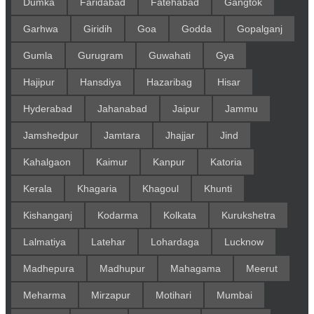
Dumka
Faridabad
Fatehabad
Gangtok
Garhwa
Giridih
Goa
Godda
Gopalganj
Gumla
Gurugram
Guwahati
Gya
Hajipur
Hansdiya
Hazaribag
Hisar
Hyderabad
Jahanabad
Jaipur
Jammu
Jamshedpur
Jamtara
Jhajjar
Jind
Kahalgaon
Kaimur
Kanpur
Katoria
Kerala
Khagaria
Khagoul
Khunti
Kishanganj
Kodarma
Kolkata
Kurukshetra
Lalmatiya
Latehar
Lohardaga
Lucknow
Madhepura
Madhupur
Mahagama
Meerut
Meharma
Mirzapur
Motihari
Mumbai