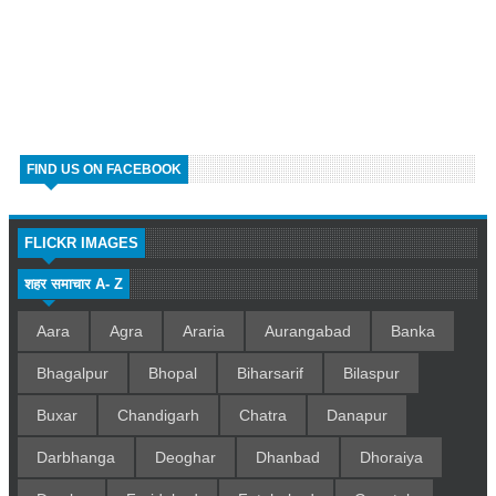
FIND US ON FACEBOOK
FLICKR IMAGES
शहर समाचार A- Z
Aara
Agra
Araria
Aurangabad
Banka
Bhagalpur
Bhopal
Biharsarif
Bilaspur
Buxar
Chandigarh
Chatra
Danapur
Darbhanga
Deoghar
Dhanbad
Dhoraiya