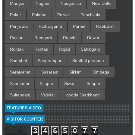
Munger
Nagpur
Naugachia
New Delhi
Pakur
Palamu
Palwal
Panchkula
Panjwara
Pathargama
Purnia
Raebareli
Rajaun
Ramgarh
Ranchi
Rewari
Rohtak
Rohtas
Rojad
Sahibganj
Sambhal
Sangrampur
Santhal pargana
Saraiyahat
Sasaram
Sikkim
Simdega
Sitamadhi
Sitapur
Siwan
Sonpur
Sultanganj
Vaishali
godda Jharkhand
FEATURED VIDEO
VISITOR COUNTER
3
4
6
5
0
7
7