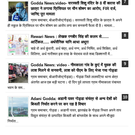
Godda News:video- सरस्वती शिशु मंदिर के 8 वीं क्लास की
छात्रा ने लगाया प्रिंसिपल पर यौन शोषण का आरोप, FIR दर्ज,
जानिए पूरा मामला
ग्राम समाचार, बोआरीजोर(गोड्ड)। सरस्वती शिशु मंदिर के छात्रा ने अपने
ही स्कूल के प्रिंसिपल पर यौन शोषण का आरोप लगा कर सनसनी फैला दी है। मामला...
Rewari News : लेखक रणबीर सिंह की कलम से......
आर्टिकल..... अर्धसैनिक यानि आधा अधूरा
चाहे वो अर्ध कुंवारी, अर्ध चंद्र, अर्ध नग्न, अर्ध निर्मित, अर्ध शिक्षित, अर्ध
विलिप्त, अर्ध नारीश्वर इस तरह के भेदभाव वाले शब्द डिक्शनरी में...
Godda News: video - नीमकाला गांव के कुएं में युवक की
लाश मिलने से सनसनी, लाश को पीएम के लिए भेजा गया गोड्डा
ग्राम समाचार, बोआरीजोर(गोड्डा)। गोड्डा जिले ललमटिया थाना क्षेत्र
अंतर्गत आज एक बड़ी घटना। दो दिन पुर्व लापता ग्राम नीमाकाला पंचायत
भवन के सम...
Adani Godda: अडानी पावर गोड्डा संयंत्र से अन्य देशों को
बिजली निर्यात करने पर कर रहा है विचार
ग्राम समाचार, गोड्डा। अडानी पावर, झारखंड के गोड्डा स्थित अपने ताप
विद्युत संयंत्र से उत्पादित बिजली को बांग्लादेश के साथ अपने मौजूदा
निर्यात...