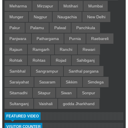
Meharma
Mirzapur
Motihari
Mumbai
Munger
Nagpur
Naugachia
New Delhi
Pakur
Palamu
Palwal
Panchkula
Panjwara
Pathargama
Purnia
Raebareli
Rajaun
Ramgarh
Ranchi
Rewari
Rohtak
Rohtas
Rojad
Sahibganj
Sambhal
Sangrampur
Santhal pargana
Saraiyahat
Sasaram
Sikkim
Simdega
Sitamadhi
Sitapur
Siwan
Sonpur
Sultanganj
Vaishali
godda Jharkhand
FEATURED VIDEO
VISITOR COUNTER