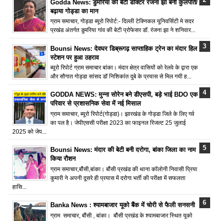
Godda News: डुमरिया की बेटी डॉक्टर रंजना झा बनीं कुलपति/
बढ़ाया गोड्डा का मान
ग्राम समाचार, गोड्डा ब्यूरो रिपोर्ट:- दिल्ली टेक्निकल यूनिवर्सिटी मे सदर
प्रखंड अंतर्गत डुमरिया गांव की बेटी प्रोफेसर डॉ. रंजना झा ने शनिवार...
Bounsi News: देवघर डिब्रूगढ़ साप्ताहिक ट्रेन का मंदार हिल
स्टेशन पर हुआ ठहराव
ब्यूरो रिपोर्ट ग्राम समाचार बांका। मंदार क्षेत्र वासियों को रेलवे के द्वारा एक
और सौगात गोड्डा सांसद डॉ निशिकांत दुबे के प्रयास से मिल गयी ह...
GODDA NEWS: मुन्ना सोरेन बने डीएसपी, बड़े भाई BDO एक
परिवार से प्रशासनिक सेवा में नई मिसाल
ग्राम समाचार, ब्यूरो रिपोर्ट(गोड्डा)। झारखंड के गोड्डा जिले के लिए गर्व
का पल है। जेपीएससी परीक्षा 2023 का फाइनल रिजल्ट 25 जुलाई
2025 को जेप...
Bounsi News: मंदार की बेटी बनी दरोगा, बांका जिला का नाम
किया रौशन
ग्राम समाचार,बौंसी,बांका। बौंसी प्रखंड की थाना कॉलोनी निवासी प्रिया
कुमारी ने अपनी दूसरे ही प्रयास में दरोगा भर्ती की परीक्षा में सफलता
हासि...
Banka News : श्यामबाजार यूको बैंक में चोरी से फैली सनसनी
ग्राम समाचार, बौंसी , बांका। बौंसी प्रखंड के श्यामबाजार स्थित यूको