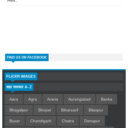
निर्यात...
FIND US ON FACEBOOK
FLICKR IMAGES
शहर समाचार A- Z
Aara
Agra
Araria
Aurangabad
Banka
Bhagalpur
Bhopal
Biharsarif
Bilaspur
Buxar
Chandigarh
Chatra
Danapur