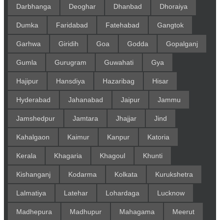
Darbhanga
Deoghar
Dhanbad
Dhoraiya
Dumka
Faridabad
Fatehabad
Gangtok
Garhwa
Giridih
Goa
Godda
Gopalganj
Gumla
Gurugram
Guwahati
Gya
Hajipur
Hansdiya
Hazaribag
Hisar
Hyderabad
Jahanabad
Jaipur
Jammu
Jamshedpur
Jamtara
Jhajjar
Jind
Kahalgaon
Kaimur
Kanpur
Katoria
Kerala
Khagaria
Khagoul
Khunti
Kishanganj
Kodarma
Kolkata
Kurukshetra
Lalmatiya
Latehar
Lohardaga
Lucknow
Madhepura
Madhupur
Mahagama
Meerut