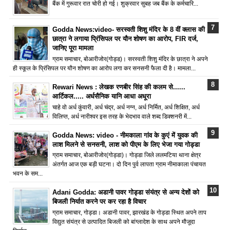
बैंक में गुरूवार रात चोरी हो गई। शुक्रवार सुबह जब बैंक के कर्मचारि...
Godda News:video- सरस्वती शिशु मंदिर के 8 वीं क्लास की
छात्रा ने लगाया प्रिंसिपल पर यौन शोषण का आरोप, FIR दर्ज,
जानिए पूरा मामला
ग्राम समाचार, बोआरीजोर(गोड्ड)। सरस्वती शिशु मंदिर के छात्रा ने अपने
ही स्कूल के प्रिंसिपल पर यौन शोषण का आरोप लगा कर सनसनी फैला दी है। मामला...
Rewari News : लेखक रणबीर सिंह की कलम से......
आर्टिकल..... अर्धसैनिक यानि आधा अधूरा
चाहे वो अर्ध कुंवारी, अर्ध चंद्र, अर्ध नग्न, अर्ध निर्मित, अर्ध शिक्षित, अर्ध
विलिप्त, अर्ध नारीश्वर इस तरह के भेदभाव वाले शब्द डिक्शनरी में...
Godda News: video - नीमकाला गांव के कुएं में युवक की
लाश मिलने से सनसनी, लाश को पीएम के लिए भेजा गया गोड्डा
ग्राम समाचार, बोआरीजोर(गोड्डा)। गोड्डा जिले ललमटिया थाना क्षेत्र
अंतर्गत आज एक बड़ी घटना। दो दिन पुर्व लापता ग्राम नीमाकाला पंचायत
भवन के सम...
Adani Godda: अडानी पावर गोड्डा संयंत्र से अन्य देशों को
बिजली निर्यात करने पर कर रहा है विचार
ग्राम समाचार, गोड्डा। अडानी पावर, झारखंड के गोड्डा स्थित अपने ताप
विद्युत संयंत्र से उत्पादित बिजली को बांग्लादेश के साथ अपने मौजूदा