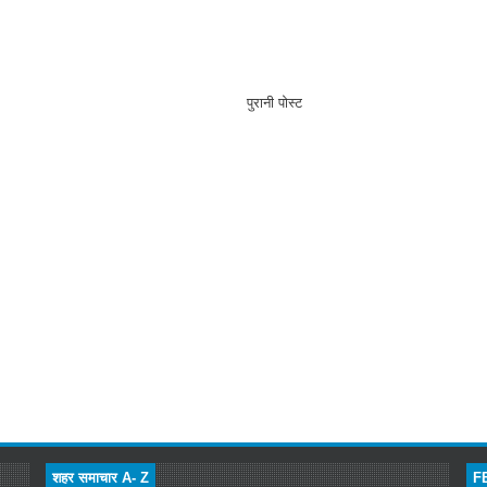
पुरानी पोस्ट
शहर समाचार A- Z
F