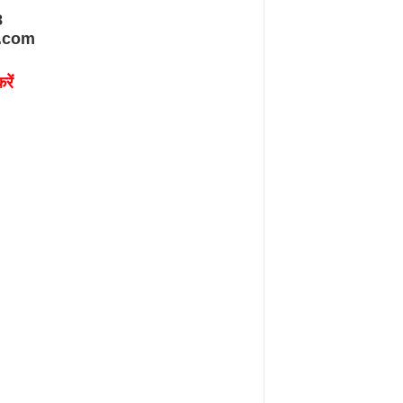
8
.com
रें