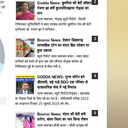
 एक
Godda News: डुमरिया की बेटी डॉक्टर
न की
रंजना झा बनीं कुलपति/बढ़ाया गोड्डा का
ै।
मान
ग्राम समाचार, गोड्डा ब्यूरो रिपोर्ट:- दिल्ली
टेक्निकल यूनिवर्सिटी मे सदर प्रखंड अंतर्गत डुमरिया गांव की बेटी
प्रोफेसर डॉ. रंजना झा ने शनिवार...
Bounsi News: देवघर डिब्रूगढ़
साप्ताहिक ट्रेन का मंदार हिल स्टेशन पर
हुआ ठहराव
ब्यूरो रिपोर्ट ग्राम समाचार बांका। मंदार क्षेत्र
वासियों को रेलवे के द्वारा एक और सौगात गोड्डा सांसद डॉ
निशिकांत दुबे के प्रयास से मिल गयी ह...
GODDA NEWS: मुन्ना सोरेन बने
डीएसपी, बड़े भाई BDO एक परिवार से
प्रशासनिक सेवा में नई मिसाल
ग्राम समाचार, ब्यूरो रिपोर्ट(गोड्डा)। झारखंड
के गोड्डा जिले के लिए गर्व का पल है। जेपीएससी परीक्षा 2023
का फाइनल रिजल्ट 25 जुलाई 2025 को जेप...
Bounsi News: मंदार की बेटी बनी
दरोगा, बांका जिला का नाम किया रौशन
ग्राम समाचार,बौंसी,बांका। बौंसी प्रखंड की