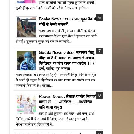
थाना कॉलोनी निवासी प्रिया कुमारी ने अपनी
दूसरे ही प्रयास में दरोगा भर्ती की परीक्षा में सफलता हासि...
Banka News : श्यामबाजार यूको बैंक में
चोरी से फैली सनसनी
ग्राम समाचार, बौंसी , बांका। बौंसी प्रखंड के
श्यामबाजार स्थित यूको बैंक में गुरूवार रात चोरी
हो गई। शुक्रवार सुबह जब बैंक के कर्मचारि...
Godda News:video- सरस्वती शिशु
मंदिर के 8 वीं क्लास की छात्रा ने लगाया
प्रिंसिपल पर यौन शोषण का आरोप, FIR
दर्ज, जानिए पूरा मामला
ग्राम समाचार, बोआरीजोर(गोड्ड)। सरस्वती शिशु मंदिर के छात्रा
ने अपने ही स्कूल के प्रिंसिपल पर यौन शोषण का आरोप लगा कर
सनसनी फैला दी है। मामला...
Rewari News : लेखक रणबीर सिंह की
कलम से...... आर्टिकल..... अर्धसैनिक
यानि आधा अधूरा
चाहे वो अर्ध कुंवारी, अर्ध चंद्र, अर्ध नग्न, अर्ध
निर्मित, अर्ध शिक्षित, अर्ध विलिप्त, अर्ध नारीश्वर इस तरह के
भेदभाव वाले शब्द डिक्शनरी में...