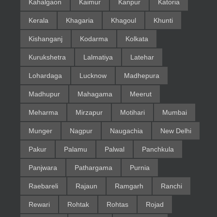
Kahalgaon
Kaimur
Kanpur
Katoria
Kerala
Khagaria
Khagoul
Khunti
Kishanganj
Kodarma
Kolkata
Kurukshetra
Lalmatiya
Latehar
Lohardaga
Lucknow
Madhepura
Madhupur
Mahagama
Meerut
Meharma
Mirzapur
Motihari
Mumbai
Munger
Nagpur
Naugachia
New Delhi
Pakur
Palamu
Palwal
Panchkula
Panjwara
Pathargama
Purnia
Raebareli
Rajaun
Ramgarh
Ranchi
Rewari
Rohtak
Rohtas
Rojad