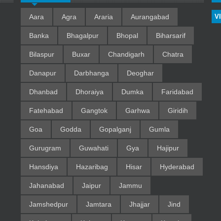
Aara
Agra
Araria
Aurangabad
V
Banka
Bhagalpur
Bhopal
Biharsarif
Bilaspur
Buxar
Chandigarh
Chatra
Danapur
Darbhanga
Deoghar
Dhanbad
Dhoraiya
Dumka
Faridabad
Fatehabad
Gangtok
Garhwa
Giridih
Goa
Godda
Gopalganj
Gumla
Gurugram
Guwahati
Gya
Hajipur
Hansdiya
Hazaribag
Hisar
Hyderabad
Jahanabad
Jaipur
Jammu
Jamshedpur
Jamtara
Jhajjar
Jind