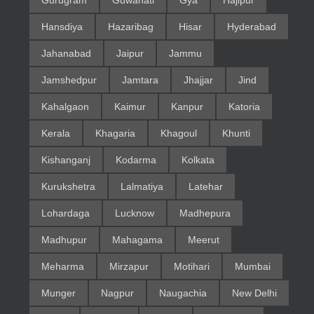
Hansdiya
Hazaribag
Hisar
Hyderabad
Jahanabad
Jaipur
Jammu
Jamshedpur
Jamtara
Jhajjar
Jind
Kahalgaon
Kaimur
Kanpur
Katoria
Kerala
Khagaria
Khagoul
Khunti
Kishanganj
Kodarma
Kolkata
Kurukshetra
Lalmatiya
Latehar
Lohardaga
Lucknow
Madhepura
Madhupur
Mahagama
Meerut
Meharma
Mirzapur
Motihari
Mumbai
Munger
Nagpur
Naugachia
New Delhi