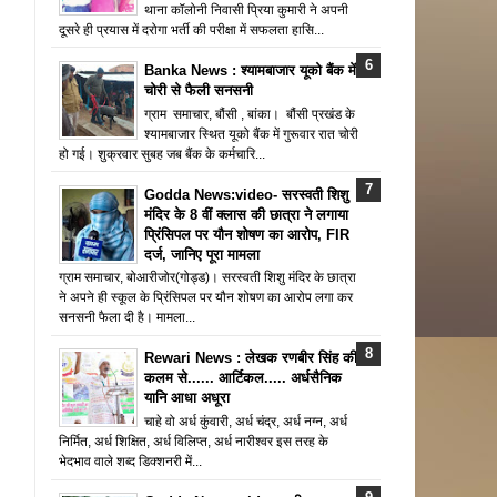
थाना कॉलोनी निवासी प्रिया कुमारी ने अपनी
दूसरे ही प्रयास में दरोगा भर्ती की परीक्षा में सफलता हासि...
Banka News : श्यामबाजार यूको बैंक में
चोरी से फैली सनसनी
ग्राम समाचार, बौंसी , बांका। बौंसी प्रखंड के
श्यामबाजार स्थित यूको बैंक में गुरूवार रात चोरी
हो गई। शुक्रवार सुबह जब बैंक के कर्मचारि...
Godda News:video- सरस्वती शिशु
मंदिर के 8 वीं क्लास की छात्रा ने लगाया
प्रिंसिपल पर यौन शोषण का आरोप, FIR
दर्ज, जानिए पूरा मामला
ग्राम समाचार, बोआरीजोर(गोड्ड)। सरस्वती शिशु मंदिर के छात्रा
ने अपने ही स्कूल के प्रिंसिपल पर यौन शोषण का आरोप लगा कर
सनसनी फैला दी है। मामला...
Rewari News : लेखक रणबीर सिंह की
कलम से...... आर्टिकल..... अर्धसैनिक
यानि आधा अधूरा
चाहे वो अर्ध कुंवारी, अर्ध चंद्र, अर्ध नग्न, अर्ध
निर्मित, अर्ध शिक्षित, अर्ध विलिप्त, अर्ध नारीश्वर इस तरह के
भेदभाव वाले शब्द डिक्शनरी में...