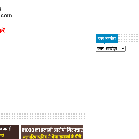
8
.com
रें
ब्लॉग आर्काइव