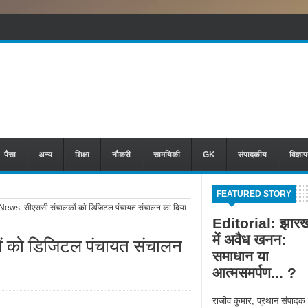
पैसा
अन्य
शिक्षा
नौकरी
सामयिकी
GK
संपादकीय
विज्ञा
FEATURED STORY
ews: सीएससी संचालकों को डिजिटल पंचायत संचालन का दिया
Editorial: झारख
में अवैध खनन:
ं को डिजिटल पंचायत संचालन
समाधान या
आत्मसमर्पण... ?
राजीव कुमार, प्रथान संपादक