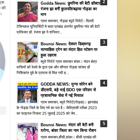
 एक
Godda News: डुमरिया की बेटी डॉक्टर
न की
रंजना झा बनीं कुलपति/बढ़ाया गोड्डा का
ै।
मान
ग्राम समाचार, गोड्डा ब्यूरो रिपोर्ट:- दिल्ली
टेक्निकल यूनिवर्सिटी मे सदर प्रखंड अंतर्गत डुमरिया गांव की बेटी
प्रोफेसर डॉ. रंजना झा ने शनिवार...
Bounsi News: देवघर डिब्रूगढ़
साप्ताहिक ट्रेन का मंदार हिल स्टेशन पर
हुआ ठहराव
ब्यूरो रिपोर्ट ग्राम समाचार बांका। मंदार क्षेत्र
वासियों को रेलवे के द्वारा एक और सौगात गोड्डा सांसद डॉ
निशिकांत दुबे के प्रयास से मिल गयी ह...
GODDA NEWS: मुन्ना सोरेन बने
डीएसपी, बड़े भाई BDO एक परिवार से
प्रशासनिक सेवा में नई मिसाल
ग्राम समाचार, ब्यूरो रिपोर्ट(गोड्डा)। झारखंड
के गोड्डा जिले के लिए गर्व का पल है। जेपीएससी परीक्षा 2023
का फाइनल रिजल्ट 25 जुलाई 2025 को जेप...
Bounsi News: मंदार की बेटी बनी
दरोगा, बांका जिला का नाम किया रौशन
ग्राम समाचार,बौंसी,बांका। बौंसी प्रखंड की