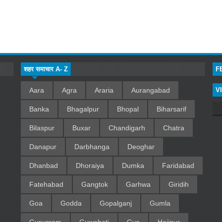
शहर समाचार A- Z
F
Aara
Agra
Araria
Aurangabad
V
Banka
Bhagalpur
Bhopal
Biharsarif
Bilaspur
Buxar
Chandigarh
Chatra
Danapur
Darbhanga
Deoghar
Dhanbad
Dhoraiya
Dumka
Faridabad
Fatehabad
Gangtok
Garhwa
Giridih
Goa
Godda
Gopalganj
Gumla
Gurugram
Guwahati
Gya
Hajipur