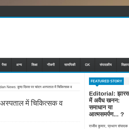
पैसा
अन्य
शिक्षा
नौकरी
सामयिकी
GK
संपादकीय
विज्ञा
FEATURED STORY
n News: कुष्ठ दिवस पर चांदन अस्पताल में चिकित्सक व
Editorial: झारख
में अवैध खनन:
अस्पताल में चिकित्सक व
समाधान या
आत्मसमर्पण... ?
राजीव कुमार, प्रथान संपादक