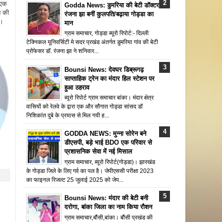
 एक
Godda News: डुमरिया की बेटी डॉक्टर
न की
रंजना झा बनीं कुलपति/बढ़ाया गोड्डा का
ै।
मान
ग्राम समाचार, गोड्डा ब्यूरो रिपोर्ट:- दिल्ली
टेक्निकल यूनिवर्सिटी मे सदर प्रखंड अंतर्गत डुमरिया गांव की बेटी
प्रोफेसर डॉ. रंजना झा ने शनिवार...
Bounsi News: देवघर डिब्रूगढ़
साप्ताहिक ट्रेन का मंदार हिल स्टेशन पर
हुआ ठहराव
ब्यूरो रिपोर्ट ग्राम समाचार बांका। मंदार क्षेत्र
वासियों को रेलवे के द्वारा एक और सौगात गोड्डा सांसद डॉ
निशिकांत दुबे के प्रयास से मिल गयी ह...
GODDA NEWS: मुन्ना सोरेन बने
डीएसपी, बड़े भाई BDO एक परिवार से
प्रशासनिक सेवा में नई मिसाल
ग्राम समाचार, ब्यूरो रिपोर्ट(गोड्डा)। झारखंड
के गोड्डा जिले के लिए गर्व का पल है। जेपीएससी परीक्षा 2023
का फाइनल रिजल्ट 25 जुलाई 2025 को जेप...
Bounsi News: मंदार की बेटी बनी
दरोगा, बांका जिला का नाम किया रौशन
ग्राम समाचार,बौंसी,बांका। बौंसी प्रखंड की