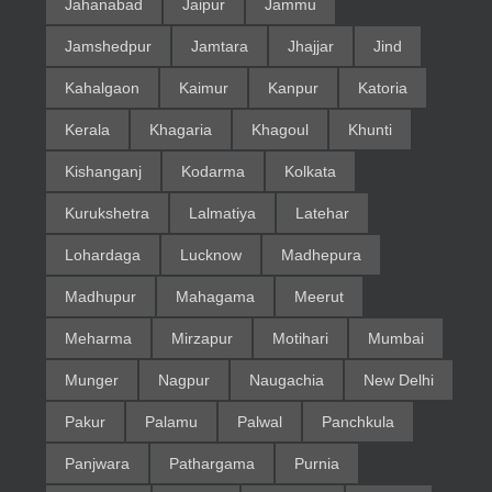
Jahanabad
Jaipur
Jammu
Jamshedpur
Jamtara
Jhajjar
Jind
Kahalgaon
Kaimur
Kanpur
Katoria
Kerala
Khagaria
Khagoul
Khunti
Kishanganj
Kodarma
Kolkata
Kurukshetra
Lalmatiya
Latehar
Lohardaga
Lucknow
Madhepura
Madhupur
Mahagama
Meerut
Meharma
Mirzapur
Motihari
Mumbai
Munger
Nagpur
Naugachia
New Delhi
Pakur
Palamu
Palwal
Panchkula
Panjwara
Pathargama
Purnia