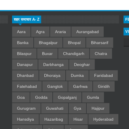
शहर समाचार A- Z
F
Aara
Agra
Araria
Aurangabad
V
Banka
Bhagalpur
Bhopal
Biharsarif
Bilaspur
Buxar
Chandigarh
Chatra
Danapur
Darbhanga
Deoghar
Dhanbad
Dhoraiya
Dumka
Faridabad
Fatehabad
Gangtok
Garhwa
Giridih
Goa
Godda
Gopalganj
Gumla
Gurugram
Guwahati
Gya
Hajipur
Hansdiya
Hazaribag
Hisar
Hyderabad