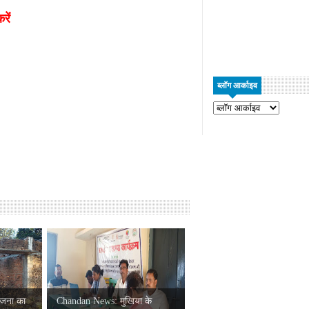
रें
ब्लॉग आर्काइव
जना का
Chandan News: मुखिया के