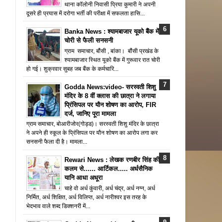
थाना कॉलोनी निवासी प्रिया कुमारी ने अपनी
दूसरे ही प्रयास में दरोगा भर्ती की परीक्षा में सफलता हासि...
Banka News : श्यामबाजार यूको बैंक में
चोरी से फैली सनसनी
ग्राम समाचार, बौंसी , बांका। बौंसी प्रखंड के
श्यामबाजार स्थित यूको बैंक में गुरूवार रात चोरी
हो गई। शुक्रवार सुबह जब बैंक के कर्मचारि...
Godda News:video- सरस्वती शिशु
मंदिर के 8 वीं क्लास की छात्रा ने लगाया
प्रिंसिपल पर यौन शोषण का आरोप, FIR
दर्ज, जानिए पूरा मामला
ग्राम समाचार, बोआरीजोर(गोड्ड)। सरस्वती शिशु मंदिर के छात्रा
ने अपने ही स्कूल के प्रिंसिपल पर यौन शोषण का आरोप लगा कर
सनसनी फैला दी है। मामला...
Rewari News : लेखक रणबीर सिंह की
कलम से...... आर्टिकल..... अर्धसैनिक
यानि आधा अधूरा
चाहे वो अर्ध कुंवारी, अर्ध चंद्र, अर्ध नग्न, अर्ध
निर्मित, अर्ध शिक्षित, अर्ध विलिप्त, अर्ध नारीश्वर इस तरह के
भेदभाव वाले शब्द डिक्शनरी में...