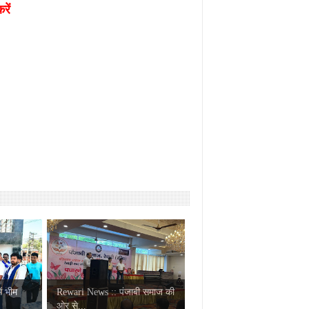
रें
ं भीम
Rewari News :: पंजाबी समाज की
ओर से...