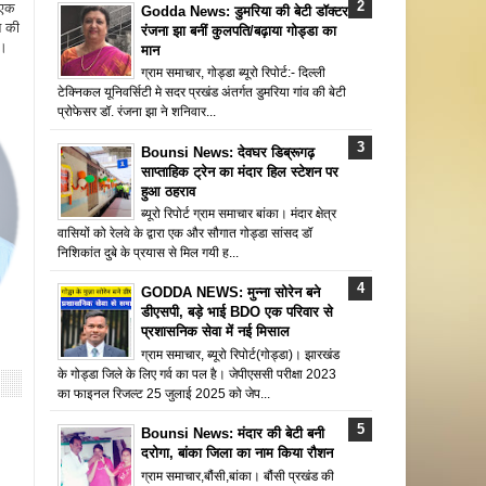
 एक
Godda News: डुमरिया की बेटी डॉक्टर
न की
रंजना झा बनीं कुलपति/बढ़ाया गोड्डा का
ै।
मान
ग्राम समाचार, गोड्डा ब्यूरो रिपोर्ट:- दिल्ली
टेक्निकल यूनिवर्सिटी मे सदर प्रखंड अंतर्गत डुमरिया गांव की बेटी
प्रोफेसर डॉ. रंजना झा ने शनिवार...
Bounsi News: देवघर डिब्रूगढ़
साप्ताहिक ट्रेन का मंदार हिल स्टेशन पर
हुआ ठहराव
ब्यूरो रिपोर्ट ग्राम समाचार बांका। मंदार क्षेत्र
वासियों को रेलवे के द्वारा एक और सौगात गोड्डा सांसद डॉ
निशिकांत दुबे के प्रयास से मिल गयी ह...
GODDA NEWS: मुन्ना सोरेन बने
डीएसपी, बड़े भाई BDO एक परिवार से
प्रशासनिक सेवा में नई मिसाल
ग्राम समाचार, ब्यूरो रिपोर्ट(गोड्डा)। झारखंड
के गोड्डा जिले के लिए गर्व का पल है। जेपीएससी परीक्षा 2023
का फाइनल रिजल्ट 25 जुलाई 2025 को जेप...
Bounsi News: मंदार की बेटी बनी
दरोगा, बांका जिला का नाम किया रौशन
ग्राम समाचार,बौंसी,बांका। बौंसी प्रखंड की