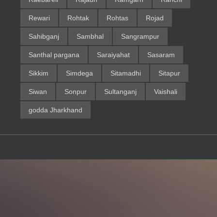
Rewari
Rohtak
Rohtas
Rojad
Sahibganj
Sambhal
Sangrampur
Santhal pargana
Saraiyahat
Sasaram
Sikkim
Simdega
Sitamadhi
Sitapur
Siwan
Sonpur
Sultanganj
Vaishali
godda Jharkhand