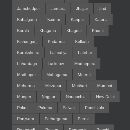
Jamshedpur
Jamtara
Jhajjar
Jind
Kahalgaon
Kaimur
Kanpur
Katoria
Kerala
Khagaria
Khagoul
Khunti
Kishanganj
Kodarma
Kolkata
Kurukshetra
Lalmatiya
Latehar
Lohardaga
Lucknow
Madhepura
Madhupur
Mahagama
Meerut
Meharma
Mirzapur
Motihari
Mumbai
Munger
Nagpur
Naugachia
New Delhi
Pakur
Palamu
Palwal
Panchkula
Panjwara
Pathargama
Purnia
Raebareli
Rajaun
Ramgarh
Ranchi