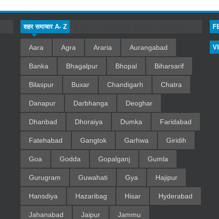
शहर समाचार A- Z
F
Aara
Agra
Araria
Aurangabad
V
Banka
Bhagalpur
Bhopal
Biharsarif
Bilaspur
Buxar
Chandigarh
Chatra
Danapur
Darbhanga
Deoghar
Dhanbad
Dhoraiya
Dumka
Faridabad
Fatehabad
Gangtok
Garhwa
Giridih
Goa
Godda
Gopalganj
Gumla
Gurugram
Guwahati
Gya
Hajipur
Hansdiya
Hazaribag
Hisar
Hyderabad
Jahanabad
Jaipur
Jammu