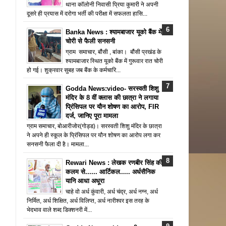
थाना कॉलोनी निवासी प्रिया कुमारी ने अपनी
दूसरे ही प्रयास में दरोगा भर्ती की परीक्षा में सफलता हासि...
Banka News : श्यामबाजार यूको बैंक में
चोरी से फैली सनसनी
ग्राम समाचार, बौंसी , बांका। बौंसी प्रखंड के
श्यामबाजार स्थित यूको बैंक में गुरूवार रात चोरी
हो गई। शुक्रवार सुबह जब बैंक के कर्मचारि...
Godda News:video- सरस्वती शिशु
मंदिर के 8 वीं क्लास की छात्रा ने लगाया
प्रिंसिपल पर यौन शोषण का आरोप, FIR
दर्ज, जानिए पूरा मामला
ग्राम समाचार, बोआरीजोर(गोड्ड)। सरस्वती शिशु मंदिर के छात्रा
ने अपने ही स्कूल के प्रिंसिपल पर यौन शोषण का आरोप लगा कर
सनसनी फैला दी है। मामला...
Rewari News : लेखक रणबीर सिंह की
कलम से...... आर्टिकल..... अर्धसैनिक
यानि आधा अधूरा
चाहे वो अर्ध कुंवारी, अर्ध चंद्र, अर्ध नग्न, अर्ध
निर्मित, अर्ध शिक्षित, अर्ध विलिप्त, अर्ध नारीश्वर इस तरह के
भेदभाव वाले शब्द डिक्शनरी में...