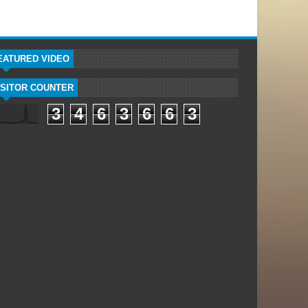
EATURED VIDEO
ISITOR COUNTER
3
4
6
3
6
6
3