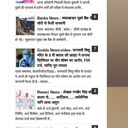
थाना कॉलोनी निवासी प्रिया कुमारी ने अपनी
दूसरे ही प्रयास में दरोगा भर्ती की परीक्षा में सफलता हासि...
Banka News : श्यामबाजार यूको बैंक में
चोरी से फैली सनसनी
ग्राम समाचार, बौंसी , बांका। बौंसी प्रखंड के
श्यामबाजार स्थित यूको बैंक में गुरूवार रात चोरी
हो गई। शुक्रवार सुबह जब बैंक के कर्मचारि...
Godda News:video- सरस्वती शिशु
मंदिर के 8 वीं क्लास की छात्रा ने लगाया
प्रिंसिपल पर यौन शोषण का आरोप, FIR
दर्ज, जानिए पूरा मामला
ग्राम समाचार, बोआरीजोर(गोड्ड)। सरस्वती शिशु मंदिर के छात्रा
ने अपने ही स्कूल के प्रिंसिपल पर यौन शोषण का आरोप लगा कर
सनसनी फैला दी है। मामला...
Rewari News : लेखक रणबीर सिंह की
कलम से...... आर्टिकल..... अर्धसैनिक
यानि आधा अधूरा
चाहे वो अर्ध कुंवारी, अर्ध चंद्र, अर्ध नग्न, अर्ध
निर्मित, अर्ध शिक्षित, अर्ध विलिप्त, अर्ध नारीश्वर इस तरह के
भेदभाव वाले शब्द डिक्शनरी में...