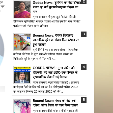
 एक
Godda News: डुमरिया की बेटी डॉक्टर
न की
रंजना झा बनीं कुलपति/बढ़ाया गोड्डा का
ै।
मान
ग्राम समाचार, गोड्डा ब्यूरो रिपोर्ट:- दिल्ली
टेक्निकल यूनिवर्सिटी मे सदर प्रखंड अंतर्गत डुमरिया गांव की बेटी
प्रोफेसर डॉ. रंजना झा ने शनिवार...
Bounsi News: देवघर डिब्रूगढ़
साप्ताहिक ट्रेन का मंदार हिल स्टेशन पर
हुआ ठहराव
ब्यूरो रिपोर्ट ग्राम समाचार बांका। मंदार क्षेत्र
वासियों को रेलवे के द्वारा एक और सौगात गोड्डा सांसद डॉ
निशिकांत दुबे के प्रयास से मिल गयी ह...
GODDA NEWS: मुन्ना सोरेन बने
डीएसपी, बड़े भाई BDO एक परिवार से
प्रशासनिक सेवा में नई मिसाल
ग्राम समाचार, ब्यूरो रिपोर्ट(गोड्डा)। झारखंड
के गोड्डा जिले के लिए गर्व का पल है। जेपीएससी परीक्षा 2023
का फाइनल रिजल्ट 25 जुलाई 2025 को जेप...
Bounsi News: मंदार की बेटी बनी
दरोगा, बांका जिला का नाम किया रौशन
ग्राम समाचार,बौंसी,बांका। बौंसी प्रखंड की