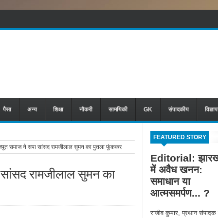
पैसा
अन्य
शिक्षा
नौकरी
सामयिकी
GK
संपादकीय
विज्ञा
FEATURED STORY
ूत समाज ने सपा सांसद रामजीलाल सुमन का पुतला फूंककर
Editorial: झारख
में अवैध खनन:
 सांसद रामजीलाल सुमन का
समाधान या
आत्मसमर्पण... ?
राजीव कुमार, प्रथान संपादक