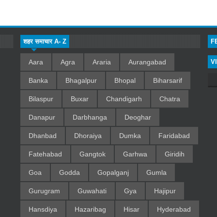
शहर समाचार A- Z
F
Aara
Agra
Araria
Aurangabad
V
Banka
Bhagalpur
Bhopal
Biharsarif
Bilaspur
Buxar
Chandigarh
Chatra
Danapur
Darbhanga
Deoghar
Dhanbad
Dhoraiya
Dumka
Faridabad
Fatehabad
Gangtok
Garhwa
Giridih
Goa
Godda
Gopalganj
Gumla
Gurugram
Guwahati
Gya
Hajipur
Hansdiya
Hazaribag
Hisar
Hyderabad