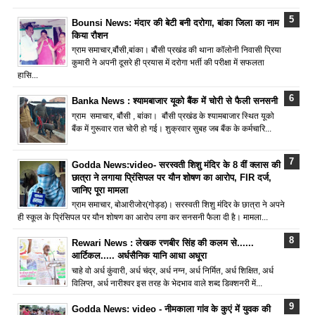
Bounsi News: मंदार की बेटी बनी दरोगा, बांका जिला का नाम
किया रौशन
ग्राम समाचार,बौंसी,बांका। बौंसी प्रखंड की थाना कॉलोनी निवासी प्रिया
कुमारी ने अपनी दूसरे ही प्रयास में दरोगा भर्ती की परीक्षा में सफलता
हासि...
Banka News : श्यामबाजार यूको बैंक में चोरी से फैली सनसनी
ग्राम समाचार, बौंसी , बांका। बौंसी प्रखंड के श्यामबाजार स्थित यूको
बैंक में गुरूवार रात चोरी हो गई। शुक्रवार सुबह जब बैंक के कर्मचारि...
Godda News:video- सरस्वती शिशु मंदिर के 8 वीं क्लास की
छात्रा ने लगाया प्रिंसिपल पर यौन शोषण का आरोप, FIR दर्ज,
जानिए पूरा मामला
ग्राम समाचार, बोआरीजोर(गोड्ड)। सरस्वती शिशु मंदिर के छात्रा ने अपने
ही स्कूल के प्रिंसिपल पर यौन शोषण का आरोप लगा कर सनसनी फैला दी है। मामला...
Rewari News : लेखक रणबीर सिंह की कलम से......
आर्टिकल..... अर्धसैनिक यानि आधा अधूरा
चाहे वो अर्ध कुंवारी, अर्ध चंद्र, अर्ध नग्न, अर्ध निर्मित, अर्ध शिक्षित, अर्ध
विलिप्त, अर्ध नारीश्वर इस तरह के भेदभाव वाले शब्द डिक्शनरी में...
Godda News: video - नीमकाला गांव के कुएं में युवक की