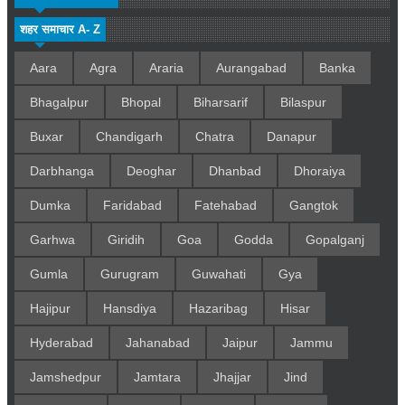
शहर समाचार A- Z
Aara
Agra
Araria
Aurangabad
Banka
Bhagalpur
Bhopal
Biharsarif
Bilaspur
Buxar
Chandigarh
Chatra
Danapur
Darbhanga
Deoghar
Dhanbad
Dhoraiya
Dumka
Faridabad
Fatehabad
Gangtok
Garhwa
Giridih
Goa
Godda
Gopalganj
Gumla
Gurugram
Guwahati
Gya
Hajipur
Hansdiya
Hazaribag
Hisar
Hyderabad
Jahanabad
Jaipur
Jammu
Jamshedpur
Jamtara
Jhajjar
Jind