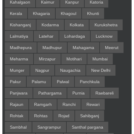
Kahalgaon
Kaimur
Kanpur
Katoria
Kerala
Khagaria
Khagoul
Khunti
Kishanganj
Kodarma
Kolkata
Kurukshetra
Lalmatiya
Latehar
Lohardaga
Lucknow
Madhepura
Madhupur
Mahagama
Meerut
Meharma
Mirzapur
Motihari
Mumbai
Munger
Nagpur
Naugachia
New Delhi
Pakur
Palamu
Palwal
Panchkula
Panjwara
Pathargama
Purnia
Raebareli
Rajaun
Ramgarh
Ranchi
Rewari
Rohtak
Rohtas
Rojad
Sahibganj
Sambhal
Sangrampur
Santhal pargana