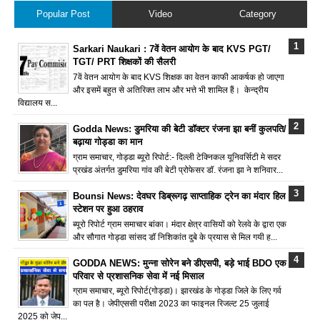
Popular Post
Video
Category
Sarkari Naukari : 7वें वेतन आयोग के बाद KVS PGT/
TGT/ PRT शिक्षकों की सैलरी
7वें वेतन आयोग के बाद KVS शिक्षक का वेतन काफी आकर्षक हो जाएगा
और इसमें बहुत से अतिरिक्त लाभ और भत्ते भी शामिल हैं। केन्द्रीय
विद्यालय स...
Godda News: डुमरिया की बेटी डॉक्टर रंजना झा बनीं कुलपति/
बढ़ाया गोड्डा का मान
ग्राम समाचार, गोड्डा ब्यूरो रिपोर्ट:- दिल्ली टेक्निकल यूनिवर्सिटी मे सदर
प्रखंड अंतर्गत डुमरिया गांव की बेटी प्रोफेसर डॉ. रंजना झा ने शनिवार...
Bounsi News: देवघर डिब्रूगढ़ साप्ताहिक ट्रेन का मंदार हिल
स्टेशन पर हुआ ठहराव
ब्यूरो रिपोर्ट ग्राम समाचार बांका। मंदार क्षेत्र वासियों को रेलवे के द्वारा एक
और सौगात गोड्डा सांसद डॉ निशिकांत दुबे के प्रयास से मिल गयी ह...
GODDA NEWS: मुन्ना सोरेन बने डीएसपी, बड़े भाई BDO एक
परिवार से प्रशासनिक सेवा में नई मिसाल
ग्राम समाचार, ब्यूरो रिपोर्ट(गोड्डा)। झारखंड के गोड्डा जिले के लिए गर्व
का पल है। जेपीएससी परीक्षा 2023 का फाइनल रिजल्ट 25 जुलाई
2025 को जेप...