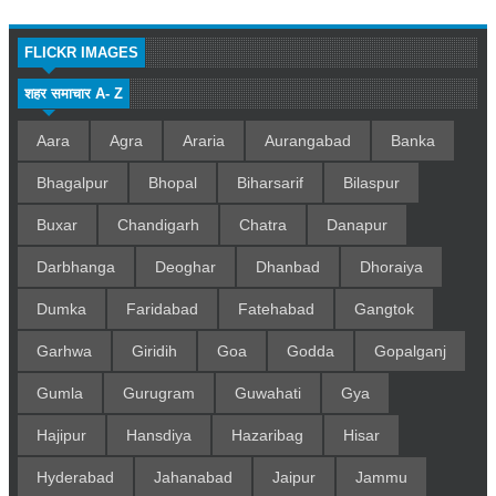
FLICKR IMAGES
शहर समाचार A- Z
Aara
Agra
Araria
Aurangabad
Banka
Bhagalpur
Bhopal
Biharsarif
Bilaspur
Buxar
Chandigarh
Chatra
Danapur
Darbhanga
Deoghar
Dhanbad
Dhoraiya
Dumka
Faridabad
Fatehabad
Gangtok
Garhwa
Giridih
Goa
Godda
Gopalganj
Gumla
Gurugram
Guwahati
Gya
Hajipur
Hansdiya
Hazaribag
Hisar
Hyderabad
Jahanabad
Jaipur
Jammu