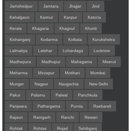
Jamshedpur
Jamtara
Jhajjar
Jind
Kahalgaon
Kaimur
Kanpur
Katoria
Kerala
Khagaria
Khagoul
Khunti
Kishanganj
Kodarma
Kolkata
Kurukshetra
Lalmatiya
Latehar
Lohardaga
Lucknow
Madhepura
Madhupur
Mahagama
Meerut
Meharma
Mirzapur
Motihari
Mumbai
Munger
Nagpur
Naugachia
New Delhi
Pakur
Palamu
Palwal
Panchkula
Panjwara
Pathargama
Purnia
Raebareli
Rajaun
Ramgarh
Ranchi
Rewari
Rohtak
Rohtas
Rojad
Sahibganj