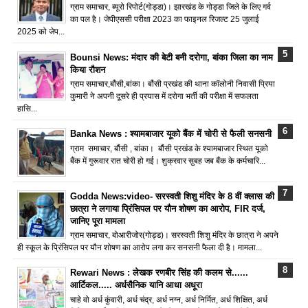
ग्राम समाचार, ब्यूरो रिपोर्ट(गोड्डा)। झारखंड के गोड्डा जिले के लिए गर्व
का पल है। जेपीएससी परीक्षा 2023 का फाइनल रिजल्ट 25 जुलाई
2025 को जेप...
Bounsi News: मंदार की बेटी बनी दरोगा, बांका जिला का नाम
किया रौशन
ग्राम समाचार,बौंसी,बांका। बौंसी प्रखंड की थाना कॉलोनी निवासी प्रिया
कुमारी ने अपनी दूसरे ही प्रयास में दरोगा भर्ती की परीक्षा में सफलता
हासि...
Banka News : श्यामबाजार यूको बैंक में चोरी से फैली सनसनी
ग्राम समाचार, बौंसी , बांका। बौंसी प्रखंड के श्यामबाजार स्थित यूको
बैंक में गुरूवार रात चोरी हो गई। शुक्रवार सुबह जब बैंक के कर्मचारि...
Godda News:video- सरस्वती शिशु मंदिर के 8 वीं क्लास की
छात्रा ने लगाया प्रिंसिपल पर यौन शोषण का आरोप, FIR दर्ज,
जानिए पूरा मामला
ग्राम समाचार, बोआरीजोर(गोड्ड)। सरस्वती शिशु मंदिर के छात्रा ने अपने
ही स्कूल के प्रिंसिपल पर यौन शोषण का आरोप लगा कर सनसनी फैला दी है। मामला...
Rewari News : लेखक रणबीर सिंह की कलम से......
आर्टिकल..... अर्धसैनिक यानि आधा अधूरा
चाहे वो अर्ध कुंवारी, अर्ध चंद्र, अर्ध नग्न, अर्ध निर्मित, अर्ध शिक्षित, अर्ध