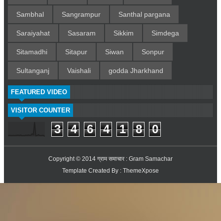
Sambhal
Sangrampur
Santhal pargana
Saraiyahat
Sasaram
Sikkim
Simdega
Sitamadhi
Sitapur
Siwan
Sonpur
Sultanganj
Vaishali
godda Jharkhand
FEATURED VIDEO
VISITOR COUNTER
3
4
6
4
1
8
0
Copyright © 2014
ग्राम समाचार : Gram Samachar
Template Created By :
ThemeXpose